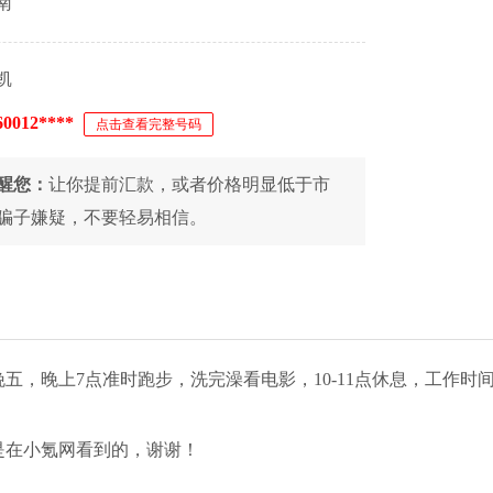
南
凯
60012****
点击查看完整号码
醒您：
让你提前汇款，或者价格明显低于市
骗子嫌疑，不要轻易相信。
五，晚上7点准时跑步，洗完澡看电影，10-11点休息，工作
是在小氪网看到的，谢谢！