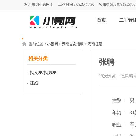
欢迎来到小氪网！
工作时间：08:30-17:30
客服热线：0731855755
首页
二手转
当前位置：
小氪网
>
湖南交友活动
>
湖南征婚
相关分类
张聘
找女友/找男友
28
次浏览
信息编号
征婚
性别：
男
年龄：
3
职业：
军