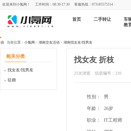
欢迎来到小氪网！
工作时间：08:30-17:30
客服热线：073185575514
首页
二手转让
车
教
当前位置：
小氪网
>
湖南交友活动
>
湖南找女友/找男友
相关分类
找女友 折枝
找女友/找男友
21
次浏览
信息编号：210
征婚
性别：
男
年龄：
26岁
职业：
IT工程师